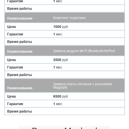
Гарантия
1
мес
Время работы
Комплект подножек
Наименование
Цена
1000
руб
Гарантия
1
мес
Время работы
Замена модуля Wi-Fi Bluetooth/AirPort
Наименование
Цена
3500
руб
Гарантия
1
мес
Время работы
Замена платы питания с разъёмом
MagSafe
Наименование
Цена
6500
руб
Гарантия
1
мес
Время работы